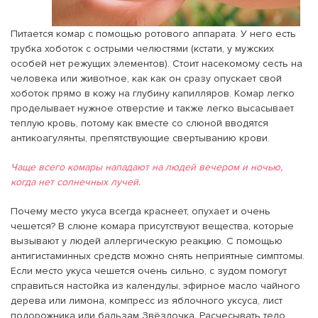
Питается комар с помощью ротового аппарата. У него есть
трубка хоботок с острыми челюстями (кстати, у мужских
особей нет режущих элементов). Стоит насекомому сесть на
человека или животное, как как он сразу опускает свой
хоботок прямо в кожу на глубину капилляров. Комар легко
проделывает нужное отверстие и также легко высасывает
теплую кровь, потому как вместе со слюной вводятся
антикоагулянты, препятствующие свертыванию крови.
Чаще всего комары нападают на людей вечером и ночью,
когда нет солнечных лучей.
Почему место укуса всегда краснеет, опухает и очень
чешется? В слюне комара присутствуют вещества, которые
вызывают у людей аллергическую реакцию. С помощью
антигистаминных средств можно снять неприятные симптомы.
Если место укуса чешется очень сильно, с зудом помогут
справиться настойка из календулы, эфирное масло чайного
дерева или лимона, компресс из яблочного уксуса, лист
подорожника или бальзам Звёздочка. Расчесывать тело