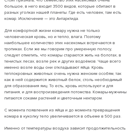
Стоит признать, что семейство этих насекомых очень
большое, в него входит 3500 видов, которые обитают в
разных уголках нашей планеты. Где есть человек, там есть
комар. Исключение — это Антарктида.
Для комфортной жизни комару нужна не только
человеческая кровь, но и тепло, влага. Поэтому
наибольшее количество этих насекомых встречаются в
тропиках. Если же мы говорим про умеренную полосу,
следует отметить, что комары стараются жить на болотах, в
тенистых лесах, возле рек и других водоёмов. Чаще всего
именно возле воды они откладывают яйца. Кровь
теплокровных животных очень нужна женским особям, так
как в ней содержится животный белок, столь необходимый
для образования яиц. То есть, кровь используют и для
питания, и для воспроизведения потомства. Комары-мужчины
питаются соками растений и цветочным нектаром.
С момента появления из яйца и до момента превращения
комара в куколку тело увеличивается в объеме в 500 раз.
Именно от температуры воздуха зависит продолжительность